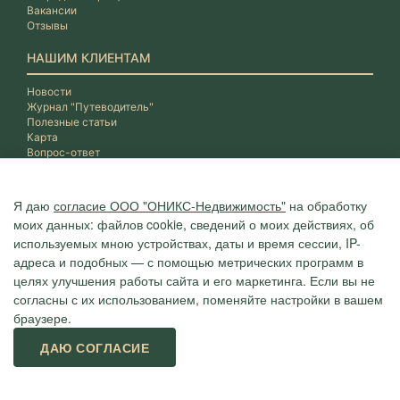
Вакансии
Отзывы
НАШИМ КЛИЕНТАМ
Новости
Журнал "Путеводитель"
Полезные статьи
Карта
Вопрос-ответ
Я даю
согласие ООО "ОНИКС-Недвижимость"
на обработку
моих данных: файлов cookie, сведений о моих действиях, об
используемых мною устройствах, даты и время сессии, IP-
адреса и подобных — с помощью метрических программ в
целях улучшения работы сайта и его маркетинга. Если вы не
согласны с их использованием, поменяйте настройки в вашем
браузере.
Агентство "ОНИКС", недвижимость в Сочи, квартиры в Сочи
ДАЮ СОГЛАСИЕ
г. Сочи, ул.Навагинская, 3/4 (4 этаж), тел. +7 (862) 296-06-07
Политика конфиденциальности