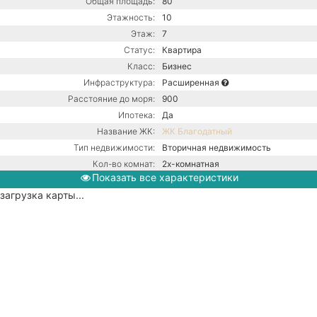
Общая площадь:
80
Этажность:
10
Этаж:
7
Статус:
Квартира
Класс:
Бизнес
Инфраструктура:
Расширенная
Расстояние до моря:
900
Ипотека:
Да
Название ЖК:
ЖК Благодатный
Тип недвижимости:
Вторичная недвижимость
Кол-во комнат:
2х-комнатная
Показать все характеристики
Тип дома:
Монолитно-блочное
загрузка карты...
Ремонт:
С ремонтом
Газ / Центральная канализация /
Коммуникации:
Центральное водоснабжение /
Центральное отопление