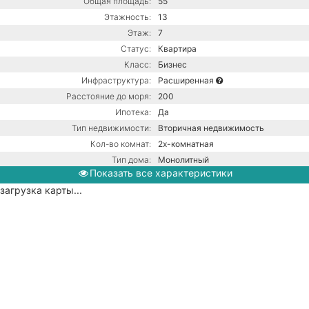
Общая площадь:
55
Этажность:
13
Этаж:
7
Статус:
Квартира
Класс:
Бизнес
Инфраструктура:
Расширенная
Расстояние до моря:
200
Ипотека:
Да
Тип недвижимости:
Вторичная недвижимость
Кол-во комнат:
2х-комнатная
Тип дома:
Монолитный
Показать все характеристики
Ремонт:
С ремонтом
загрузка карты...
Газ / Центральная канализация /
Коммуникации:
Центральное водоснабжение /
Центральное отопление