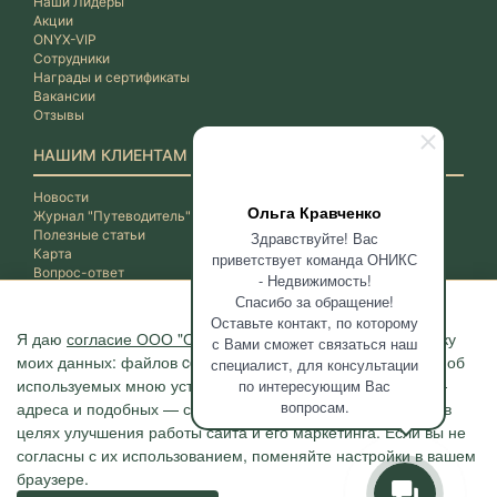
Наши Лидеры
Акции
ONYX-VIP
Сотрудники
Награды и сертификаты
Вакансии
Отзывы
НАШИМ КЛИЕНТАМ
Новости
Ольга Кравченко
Журнал "Путеводитель"
Полезные статьи
Здравствуйте! Вас
Карта
приветствует команда ОНИКС
Вопрос-ответ
- Недвижимость!
Спасибо за обращение!
Оставьте контакт, по которому
Я даю
согласие ООО "ОНИКС-Недвижимость"
на обработку
с Вами сможет связаться наш
моих данных: файлов cookie, сведений о моих действиях, об
специалист, для консультации
используемых мною устройствах, даты и время сессии, IP-
по интересующим Вас
вопросам.
адреса и подобных — с помощью метрических программ в
целях улучшения работы сайта и его маркетинга. Если вы не
согласны с их использованием, поменяйте настройки в вашем
браузере.