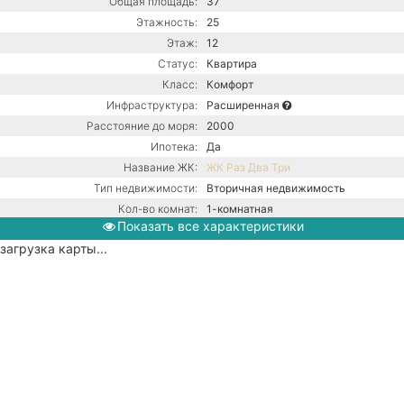
Общая площадь:
37
Этажность:
25
Этаж:
12
Статус:
Квартира
Класс:
Комфорт
Инфраструктура:
Расширенная
Расстояние до моря:
2000
Ипотека:
Да
Название ЖК:
ЖК Раз Два Три
Тип недвижимости:
Вторичная недвижимость
Кол-во комнат:
1-комнатная
Показать все характеристики
Тип дома:
Монолитный
загрузка карты...
Ремонт:
С ремонтом
Центральная канализация /
Коммуникации:
Центральное водоснабжение /
Центральное отопление