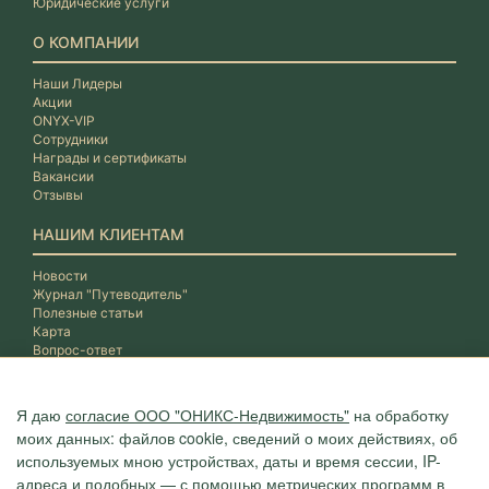
Юридические услуги
О КОМПАНИИ
Наши Лидеры
Акции
ONYX-VIP
Сотрудники
Награды и сертификаты
Вакансии
Отзывы
НАШИМ КЛИЕНТАМ
Новости
Журнал "Путеводитель"
Полезные статьи
Карта
Вопрос-ответ
Я даю
согласие ООО "ОНИКС-Недвижимость"
на обработку
моих данных: файлов cookie, сведений о моих действиях, об
используемых мною устройствах, даты и время сессии, IP-
адреса и подобных — с помощью метрических программ в