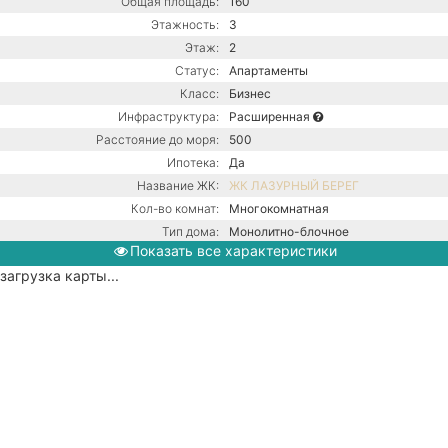
Общая площадь:
160
Этажность:
3
Этаж:
2
Статус:
Апартаменты
Класс:
Бизнес
Инфраструктура:
Расширенная
Расстояние до моря:
500
Ипотека:
Да
Название ЖК:
ЖК ЛАЗУРНЫЙ БЕРЕГ
Кол-во комнат:
Многокомнатная
Тип дома:
Монолитно-блочное
Показать все характеристики
Ремонт:
С ремонтом
загрузка карты...
Газовый котел / Центральная
канализация / Центральное
Коммуникации:
водоснабжение / Центральное
отопление