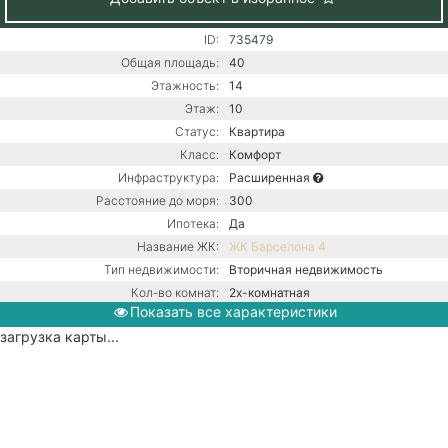
ID:
735479
Общая площадь:
40
Этажность:
14
Этаж:
10
Статус:
Квартира
Класс:
Комфорт
Инфраструктура:
Расширенная
Расстояние до моря:
300
Ипотека:
Да
Название ЖК:
ЖК Барселона 4
Тип недвижимости:
Вторичная недвижимость
Кол-во комнат:
2х-комнатная
Показать все характеристики
Тип дома:
Монолитно-блочное
загрузка карты...
Ремонт:
С ремонтом
Газ / Газовый котел / Центральная
Коммуникации:
канализация / Центральное
водоснабжение