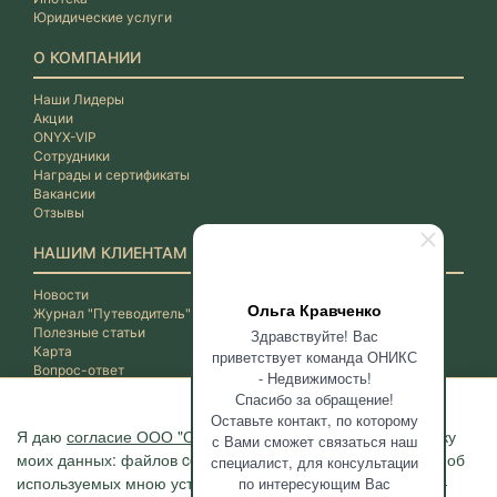
Юридические услуги
О КОМПАНИИ
Наши Лидеры
Акции
ONYX-VIP
Сотрудники
Награды и сертификаты
Вакансии
Отзывы
НАШИМ КЛИЕНТАМ
Новости
Ольга Кравченко
Журнал "Путеводитель"
Полезные статьи
Здравствуйте! Вас
Карта
приветствует команда ОНИКС
Вопрос-ответ
- Недвижимость!
Спасибо за обращение!
Оставьте контакт, по которому
Я даю
согласие ООО "ОНИКС-Недвижимость"
на обработку
с Вами сможет связаться наш
моих данных: файлов cookie, сведений о моих действиях, об
специалист, для консультации
используемых мною устройствах, даты и время сессии, IP-
по интересующим Вас