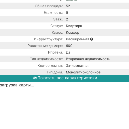
Общая площадь:
52
Этажность:
5
Этаж:
2
Статус:
Квартира
Класс:
Комфорт
Инфраструктура:
Расширенная
Расстояние до моря:
600
Ипотека:
Да
Тип недвижимости:
Вторичная недвижимость
Кол-во комнат:
3х-комнатная
Тип дома:
Монолитно-блочное
Показать все характеристики
Ремонт:
С ремонтом
загрузка карты...
Центральная канализация /
Коммуникации:
Центральное водоснабжение /
Центральное отопление