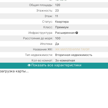
Общая площадь:
120
Этажность:
23
Этаж:
11
Статус:
Квартира
Класс:
Премиум
Инфраструктура:
Расширенная
Расстояние до моря:
100
Ипотека:
Да
Название ЖК:
ЖК МИЛЛЕНИУМ ТАУЭР
Тип недвижимости:
Вторичная недвижимость
Кол-во комнат:
3х-комнатная
Показать все характеристики
Тип дома:
Монолитно-блочное
загрузка карты...
Ремонт:
С ремонтом
Центральная канализация /
Коммуникации:
Центральное водоснабжение