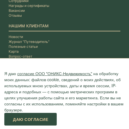
Сотрудники
Награды и сертификаты
Вакансии
Отзывы
НАШИМ КЛИЕНТАМ
Новости
Журнал "Путеводитель"
Полезные статьи
Карта
Вопрос-ответ
Я даю
согласие ООО "ОНИКС-Недвижимость"
на обработку
моих данных: файлов cookie, сведений о моих действиях, об
используемых мною устройствах, даты и время сессии, IP-
адреса и подобных — с помощью метрических программ в
целях улучшения работы сайта и его маркетинга. Если вы не
согласны с их использованием, поменяйте настройки в вашем
браузере.
Агентство "ОНИКС", недвижимость в Сочи, квартиры в Сочи
ДАЮ СОГЛАСИЕ
г. Сочи, ул.Навагинская, 3/4 (4 этаж), тел. +7 (862) 296-06-07