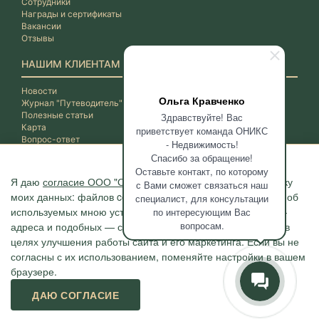
Сотрудники
Награды и сертификаты
Вакансии
Отзывы
НАШИМ КЛИЕНТАМ
Новости
Ольга Кравченко
Журнал "Путеводитель"
Полезные статьи
Здравствуйте! Вас
Карта
приветствует команда ОНИКС
Вопрос-ответ
- Недвижимость!
Спасибо за обращение!
Оставьте контакт, по которому
Я даю
согласие ООО "ОНИКС-Недвижимость"
на обработку
с Вами сможет связаться наш
моих данных: файлов cookie, сведений о моих действиях, об
специалист, для консультации
используемых мною устройствах, даты и время сессии, IP-
по интересующим Вас
вопросам.
адреса и подобных — с помощью метрических программ в
целях улучшения работы сайта и его маркетинга. Если вы не
согласны с их использованием, поменяйте настройки в вашем
браузере.
Агентство "ОНИКС", недвижимость в Сочи, квартиры в Сочи
ДАЮ СОГЛАСИЕ
г. Сочи, ул.Навагинская, 3/4 (4 этаж), тел. +7 (862) 296-06-07