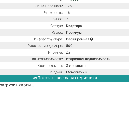
Общая площадь:
125
Этажность:
16
Этаж:
7
Статус:
Квартира
Класс:
Премиум
Инфраструктура:
Расширенная
Расстояние до моря:
500
Ипотека:
Да
Тип недвижимости:
Вторичная недвижимость
Кол-во комнат:
3х-комнатная
Тип дома:
Монолитный
Показать все характеристики
Ремонт:
С ремонтом
загрузка карты...
Центральная канализация /
Коммуникации:
Центральное водоснабжение /
Центральное отопление