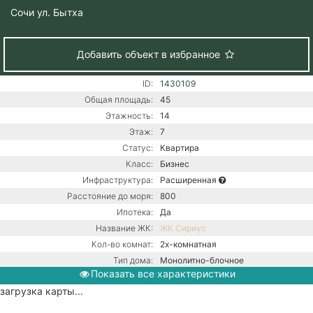
Сочи
ул. Бытха
Добавить объект в избранное
ID:
1430109
Общая площадь:
45
Этажность:
14
Этаж:
7
Статус:
Квартира
Класс:
Бизнес
Инфраструктура:
Расширенная
Расстояние до моря:
800
Ипотека:
Да
Название ЖК:
ЖК Сириус
Кол-во комнат:
2х-комнатная
Тип дома:
Монолитно-блочное
Показать все характеристики
Вид из окон:
На море
загрузка карты...
Ремонт:
С ремонтом
Балкон:
Есть