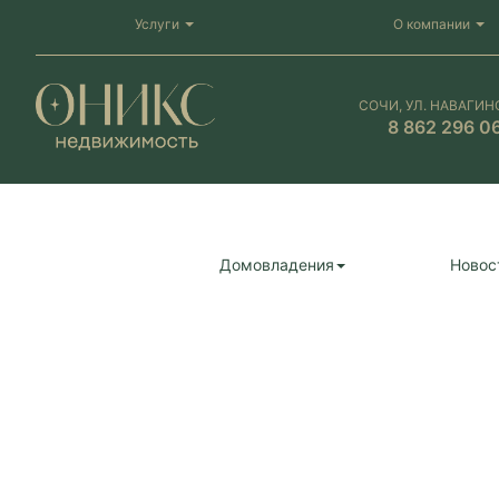
Услуги
О компании
СОЧИ, УЛ. НАВАГИН
8 862 296 0
Домовладения
Новос