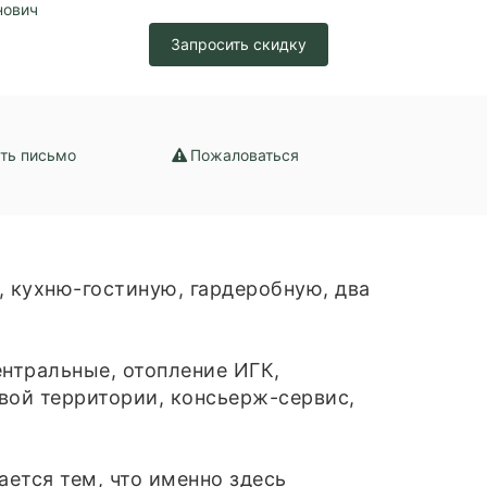
нович
нтральная
Запросить скидку
ральное
ть письмо
Пожаловаться
 кухню-гостиную, гардеробную, два
ентральные, отопление ИГК,
вой территории, консьерж-сервис,
ется тем, что именно здесь