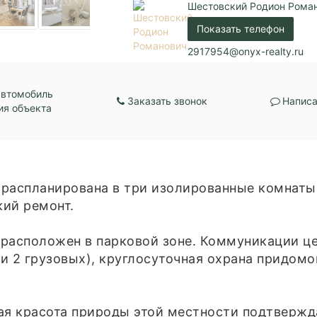
Балкон:
Есть
Шестовский Родион Рома
Газовый котел / Це
Показать телефон
Коммуникации:
канализация / Цент
водоснабжение
2917954@onyx-realty.ru
Парковка:
Подземная
автомобиль
Заказать звонок
Написа
ия объекта
распланирована в три изолированные комнаты,
кий ремонт.
, расположен в парковой зоне. Коммуникации ц
и 2 грузовых), круглосуточная охрана придомо
ая красота природы этой местности подтвержда