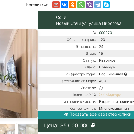
Поделиться:
Сочи
Новый Сочи ул. улица Пирогова
ID:
990279
Общая площадь:
120
Этажность:
24
Этаж:
15
Статус:
Квартира
Класс:
Премиум
Инфраструктура:
Расширенная
Расстояние до моря:
400
Ипотека:
Да
Название ЖК:
ЖК Мидгард
Тип недвижимости:
Вторичная недвиж
Кол-во комнат:
Многокомнатная
Показать все характеристики
Тип дома:
Монолитный
Вид из окон:
На горы
Цена: 35 000 000
Ремонт:
С ремонтом