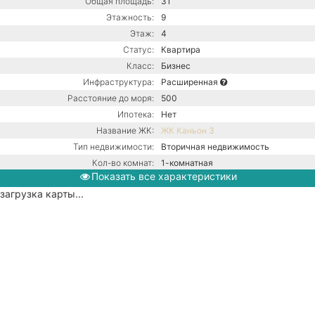
Общая площадь:
31
Этажность:
9
Этаж:
4
Статус:
Квартира
Класс:
Бизнес
Инфраструктура:
Расширенная
Расстояние до моря:
500
Ипотека:
Нет
Название ЖК:
ЖК Каньон 3
Тип недвижимости:
Вторичная недвижимость
Кол-во комнат:
1-комнатная
Показать все характеристики
Тип дома:
Монолитно-блочное
загрузка карты...
Вид из окон:
На улицу
Ремонт:
С ремонтом
Балкон:
Есть
Центральная канализация /
Коммуникации:
Центральное водоснабжение /
Центральное отопление
Парковка:
Подземная