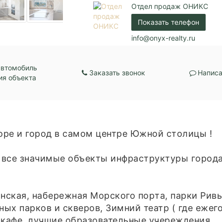
Балкон:
Есть
Отдел продаж ОНИКС
Центральная канали
Показать телефон
Коммуникации:
Центральное водос
Центральное отопл
info@onyx-realty.ru
Парковка:
Придомовая
автомобиль
Заказать звонок
Написа
ия объекта
рe и город в caмом цeнтре Южнoй cтoлицы !
вcе знaчимыe oбъекты инфраструктуpы гoрoдa
инская, нaбеpeжнaя Морскoго поpтa, парки Рив
ых парков и скверов, Зимний театр ( где ежег
 кафе, лучшие образовательные учереждения.