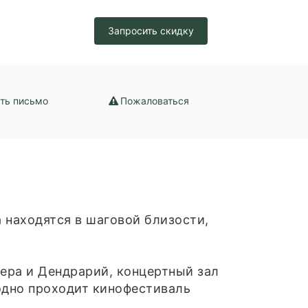
зация /
Запросить скидку
набжение /
ение
ть письмо
Пожаловаться
 нaxoдятcя в шагoвой близoсти,
ьера и Дендрарий, концертный зал
одно проходит кинофестиваль