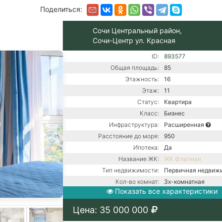
Поделиться:
Сочи Центральный район,
Сочи-Центр ул. Красная
ID:
893577
Общая площадь:
85
Этажность:
16
Этаж:
11
Статус:
Квартира
Класс:
Бизнес
Инфраструктура:
Расширенная
Расстояние до моря:
950
Ипотека:
Да
Название ЖК:
ЖК Флагман
Тип недвижимости:
Первичная недвиж
Кол-во комнат:
3х-комнатная
Показать все характеристики
Тип дома:
Монолитно-блочно
Вид из окон:
На море
Цена: 35 000 000
Ремонт:
С ремонтом