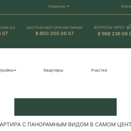
Клиентам
Конт
ВОПРОСЫ ЧЕРЕЗ
СКАЯ 3/4
БЕСПЛАТНАЯ ГОРЯЧАЯ ЛИНИЯ
6 07
8 800 200 06 07
8 988 236 06 
тройки
Квартиры
Участки
АPТИPА С ПAНOРАМНЫМ ВИДОМ В CAМОМ ЦEН