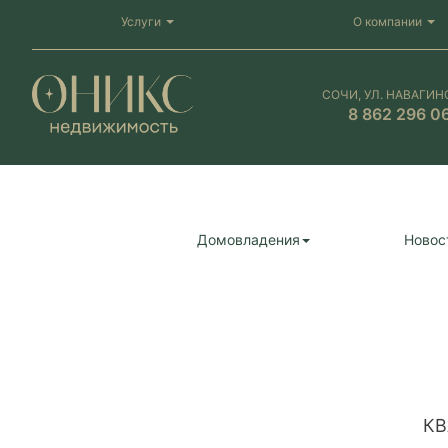
Услуги
О компании
СОЧИ, УЛ. НАВАГИН
8 862 296 0
Домовладения
Новос
КВ