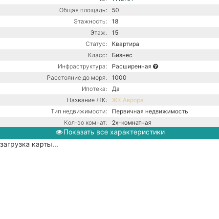
Общая площадь:
50
Этажность:
18
Этаж:
15
Статус:
Квартира
Класс:
Бизнес
Инфраструктура:
Расширенная
Расстояние до моря:
1000
Ипотека:
Да
Название ЖК:
ЖК Аврора
Тип недвижимости:
Первичная недвижимость
Кол-во комнат:
2х-комнатная
Показать все характеристики
Тип дома:
Монолитно-блочное
загрузка карты...
Вид из окон:
На море
Ремонт:
С ремонтом
Балкон:
Нет
Газ / Центральная канализация /
Коммуникации:
Центральное водоснабжение /
Центральное отопление
Парковка:
Подземная