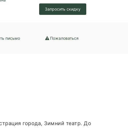
зация /
Запросить скидку
набжение /
ение
ть письмо
Пожаловаться
страция города, Зимний театр. До