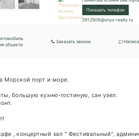
Центральная канали
Показать телефон
Коммуникации:
Центральное водос
Центральное отопл
2912906@onyx-realty.ru
Парковка:
Подземная
автомобиль
Заказать звонок
Написа
ия объекта
а Морской порт и море.
ты, большую кухню-гостиную, сан узел.
онт.
п!
афе , концертный зал " Фестивальный", админи