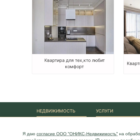
Квартира для тех,кто любит
Кварт
комфорт
НЕДВИЖИМОСТЬ
УСЛУГИ
Новостройки
Ипотека
Квартиры
Юридические услуги
Я даю
согласие ООО "ОНИКС-Недвижимость"
на обрабо
Дома
Участки