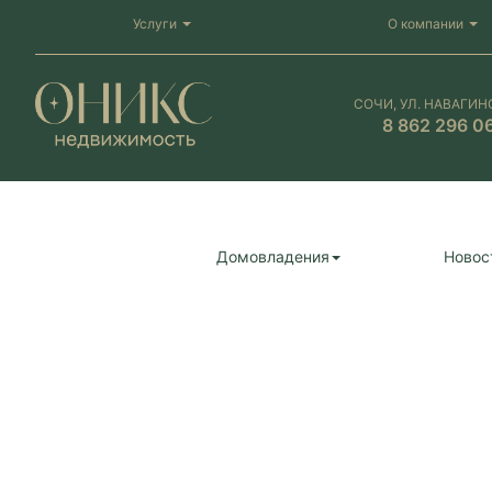
Услуги
О компании
СОЧИ, УЛ. НАВАГИН
8 862 296 0
Домовладения
Новос