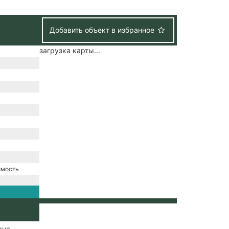
Добавить объект в избранное
загрузка карты...
имость
е
вна