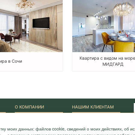
Квартира с видом на мор
ира в Сочи
МИДГАРД
О КОМПАНИИ
НАШИМ КЛИЕНТАМ
Наши Лидеры
Новости
Акции
Журнал "Путеводитель"
тку моих данных: файлов cookie, сведений о моих действиях, об 
ONYX-VIP
Полезные статьи
Сотрудники
Карта