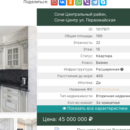
Поделиться:
Сочи Центральный район,
Сочи-Центр ул. Первомайская
ID:
1017671
Общая площадь:
100
Этажность:
22
Этаж:
15
Статус:
Квартира
Класс:
Бизнес
Инфраструктура:
Расширенная
Расстояние до моря:
400
Ипотека:
Да
Название ЖК:
ЖК Фальконе
Тип недвижимости:
Вторичная недвиж
Кол-во комнат:
3х-комнатная
Показать все характеристики
Тип дома:
Монолитно-блочно
Вид из окон:
На море
Цена: 45 000 000
Ремонт:
С ремонтом
Балкон:
Есть
Панькова Ксения Викторо