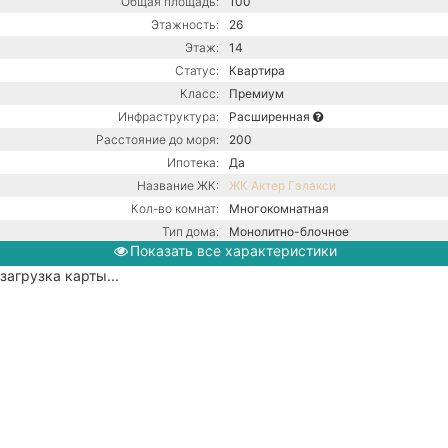
Общая площадь:
100
Этажность:
26
Этаж:
14
Статус:
Квартира
Класс:
Премиум
Инфраструктура:
Расширенная
Расстояние до моря:
200
Ипотека:
Да
Название ЖК:
ЖК Актер Гэлакси
Кол-во комнат:
Многокомнатная
Тип дома:
Монолитно-блочное
Показать все характеристики
Вид из окон:
На улицу
загрузка карты...
Ремонт:
С ремонтом
Балкон:
Есть
Газ / Газовый котел / Центральная
канализация / Центральное
Коммуникации:
водоснабжение / Центральное
отопление
Парковка:
Подземная