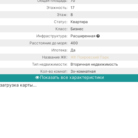
Общая площадь:
70
Этажность:
17
Этаж:
8
Статус:
Квартира
Класс:
Бизнес
Инфраструктура:
Расширенная
Расстояние до моря:
400
Ипотека:
Да
Название ЖК:
ЖК Покровский Парк
Тип недвижимости:
Вторичная недвижимость
Кол-во комнат:
3х-комнатная
Показать все характеристики
Тип дома:
Монолитный
загрузка карты...
Вид из окон:
На море
Ремонт:
С ремонтом
Балкон:
Есть
Центральная канализация /
Коммуникации:
Центральное водоснабжение /
Центральное отопление
Парковка:
Подземная