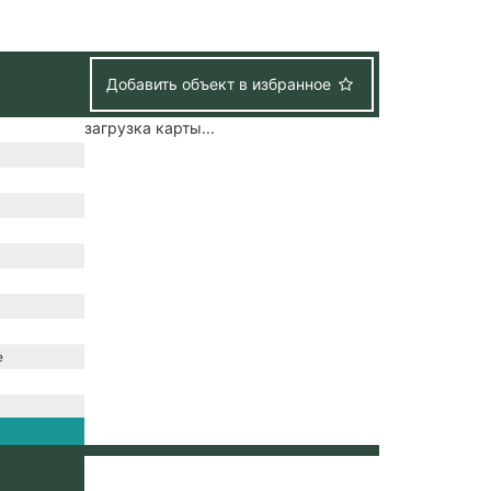
Добавить объект в избранное
загрузка карты...
е
канализация /
снабжение