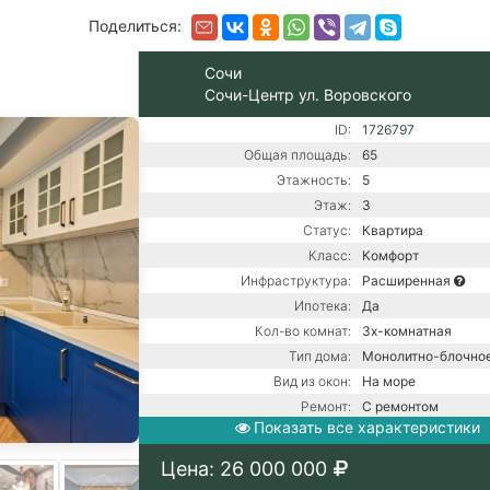
Поделиться:
Сочи
Сочи-Центр ул. Воровского
ID:
1726797
Общая площадь:
65
Этажность:
5
Этаж:
3
Статус:
Квартира
Класс:
Комфорт
Инфраструктура:
Расширенная
Ипотека:
Да
Кол-во комнат:
3х-комнатная
Тип дома:
Монолитно-блочно
Вид из окон:
На море
Ремонт:
С ремонтом
Показать все характеристики
Балкон:
Есть
Газ / Центральная 
Цена: 26 000 000
Коммуникации:
Центральное водо