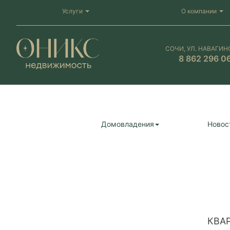
Услуги
О компании
СОЧИ, УЛ. НАВАГИН
8 862 296 0
Домовладения
Новос
КВА