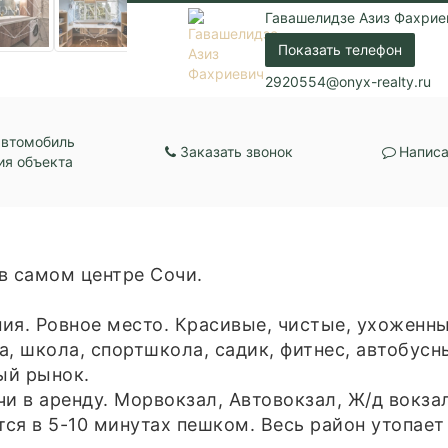
Парковка:
Придомовая
Гавашелидзе Азиз Фахрие
Показать телефон
2920554@onyx-realty.ru
автомобиль
Заказать звонок
Написа
ия объекта
в самом центре Сочи.
ия. Ровное место. Красивые, чистые, ухоженны
та, школа, спортшкола, садик, фитнес, автобус
ый рынок.
и в аренду. Морвокзал, Автовокзал, Ж/д вокза
тся в 5-10 минутах пешком. Весь район утопает