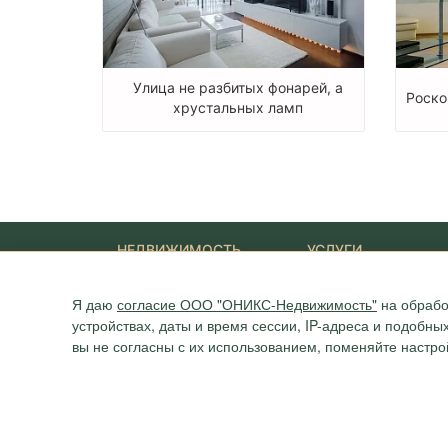
Улица не разбитых фонарей, а
Роско
хрустальных ламп
НЕДВИЖИМОСТЬ
УСЛУГИ
Новостройки
Ипотека
Я даю
согласие ООО "ОНИКС-Недвижимость"
на обрабо
Квартиры
Юридические услуги
Дома
устройствах, даты и время сессии, IP-адреса и подобн
Участки
вы не согласны с их использованием, поменяйте настро
Коммерция
Агентство "ОНИКС", недвижимость в Сочи, квартиры в Сочи
г. Сочи, ул.Навагинская, 3/4 (4 этаж), тел. +7 (862) 296-06-0