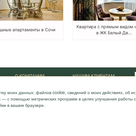
Квартира с прямым видом 
шные апартаменты в Сочи
в ЖК Белый Дв...
О КОМПАНИИ
НАШИМ КЛИЕНТАМ
Наши Лидеры
Новости
тку моих данных: файлов cookie, сведений о моих действиях, об 
Акции
Журнал "Путеводитель"
ONYX-VIP
Полезные статьи
ых — с помощью метрических программ в целях улучшения работы са
Сотрудники
Карта
йки в вашем браузере.
Награды и сертификаты
Вопрос-ответ
Вакансии
Отзывы
7