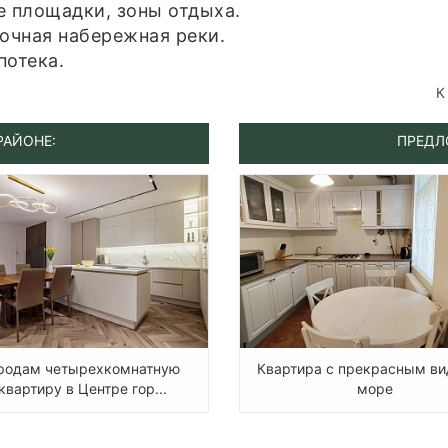
е площадки, зоны отдыха.
лочная набережная реки.
потека.
К
РАЙОНЕ:
ПРЕДЛ
родам четырехкомнатную
Квартира с прекрасным ви
квартиру в Центре гор...
море