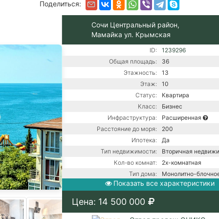
Поделиться:
Сочи Центральный район,
Мамайка ул. Крымская
ID:
1239296
Общая площадь:
36
Этажность:
13
Этаж:
10
Статус:
Квартира
Класс:
Бизнес
Инфраструктура:
Расширенная
Расстояние до моря:
200
Ипотека:
Да
Тип недвижимости:
Вторичная недвиж
Кол-во комнат:
2х-комнатная
Тип дома:
Монолитно-блочно
Показать все характеристики
Вид из окон:
На море
Ремонт:
С ремонтом
Цена: 14 500 000
Балкон:
Есть
Центральная канали