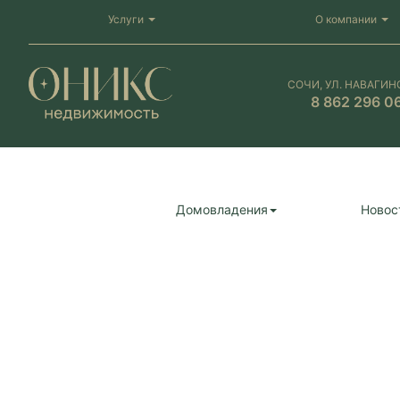
Услуги
О компании
СОЧИ, УЛ. НАВАГИН
8 862 296 0
Домовладения
Новос