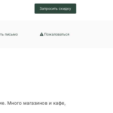
набжение /
Запросить скидку
ение
ть письмо
Пожаловаться
е. Много магазинов и кафе,