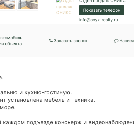
Отдел продаж ОНИКС
Коммуникации:
Центральное водос
Показать телефон
Центральное отопл
Парковка:
Подземная
info@onyx-realty.ru
автомобиль
Заказать звонок
Написа
ия объекта
а.
альню и кухню-гостиную.
т установлена мебель и техника.
 море.
В каждом подъезде консьерж и видеонаблюдени