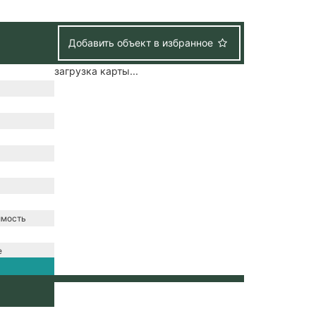
Добавить объект в избранное
загрузка карты...
имость
е
зация /