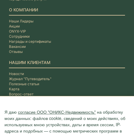
О КОМПАНИИ
Наши Лидеры
Акции
ONYX-VIP
Сотрудники
Награды и сертификаты
Вакансии
Отзывы
НАШИМ КЛИЕНТАМ
Новости
Журнал "Путеводитель"
Полезные статьи
Карта
Вопрос-ответ
Я даю
согласие ООО "ОНИКС-Недвижимость"
на обработку
моих данных: файлов cookie, сведений о моих действиях, об
используемых мною устройствах, даты и время сессии, IP-
адреса и подобных — с помощью метрических программ в