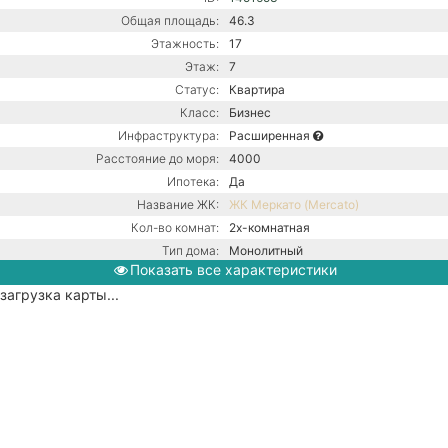
Общая площадь:
46.3
Этажность:
17
Этаж:
7
Статус:
Квартира
Класс:
Бизнес
Инфраструктура:
Расширенная
Расстояние до моря:
4000
Ипотека:
Да
Название ЖК:
ЖК Меркато (Mercato)
Кол-во комнат:
2х-комнатная
Тип дома:
Монолитный
Показать все характеристики
Вид из окон:
На море
загрузка карты...
Ремонт:
С ремонтом
Балкон:
Есть
Газ / Центральная канализация /
Коммуникации:
Центральное водоснабжение /
Центральное отопление
Парковка:
Подземная