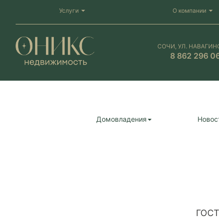
Услуги
О компании
СОЧИ, УЛ. НАВАГИН
8 862 296 0
Домовладения
Новос
ГОС