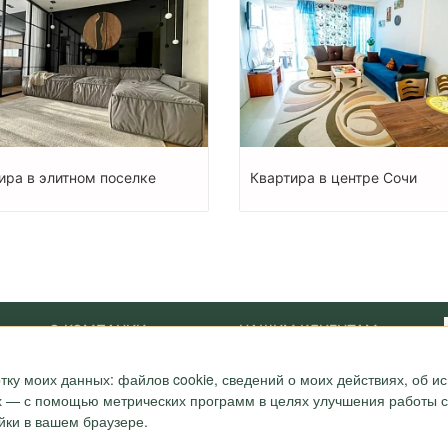
ира в элитном поселке
Квартира в центре Сочи
О КОМПАНИИ
НАШИМ КЛИЕНТАМ
Наши Лидеры
Новости
тку моих данных: файлов cookie, сведений о моих действиях, об 
Акции
Журнал "Путеводитель"
ых — с помощью метрических программ в целях улучшения работы са
ONYX-VIP
Полезные статьи
Сотрудники
Карта
йки в вашем браузере.
Награды и сертификаты
Вопрос-ответ