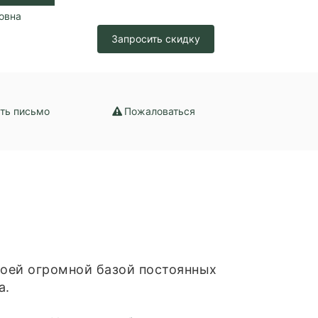
овна
зация /
Запросить скидку
набжение /
ение
ть письмо
Пожаловаться
воей огромной базой постоянных
а.