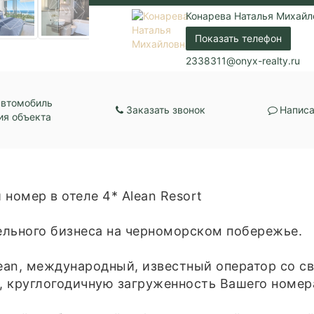
Балкон:
Есть
Конарева Наталья Михайл
Центральная канали
Показать телефон
Коммуникации:
Центральное водос
Центральное отопл
2338311@onyx-realty.ru
Парковка:
Подземная
автомобиль
Заказать звонок
Написа
ия объекта
номер в отеле 4* Alean Resort
ельного бизнеса на черноморском побережье.
an, международный, известный оператор со с
ю, круглогодичную загруженность Вашего номер