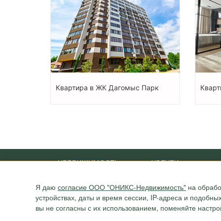
Квартира в ЖК Дагомыс Парк
Кварт
НЕДВИЖИМОСТЬ
УСЛУГИ
Новостройки
Ипотека
Я даю
согласие ООО "ОНИКС-Недвижимость"
на обрабо
Квартиры
Юридические услуги
устройствах, даты и время сессии, IP-адреса и подобн
Дома
Участки
вы не согласны с их использованием, поменяйте настро
Коммерция