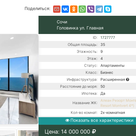
Поделиться:
Сочи
Головинка ул. Главная
ID:
1727777
Общая площадь:
35
Этажность:
9
Этаж:
4
Статус:
Апартаменты
Класс:
Бизнес
Инфраструктура:
Расширенная
Расстояние до моря:
50
Ипотека:
Да
Алеан Резорт Монтв
Название ЖК:
Resort Montvert 4*)
Кол-во комнат:
2х-комнатная
Тип дома:
Монолитно-блочно
Показать все характеристики
Вид из окон:
На море
Цена: 14 000 000
Ремонт:
С ремонтом