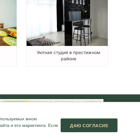
Уютная студия в престижном
районе
используемых мною
йта и его маркетинга. Если
ДАЮ СОГЛАСИЕ