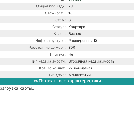
Общая площадь:
73
Этажность:
18
Этаж:
3
Статус:
Квартира
Класс:
Бизнес
Инфраструктура:
Расширенная
Расстояние до моря:
800
Ипотека:
Нет
Тип недвижимости:
Вторичная недвижимость
Кол-во комнат:
2х-комнатная
Тип дома:
Монолитный
Показать все характеристики
Вид из окон:
На улицу
загрузка карты...
Ремонт:
С ремонтом
Балкон:
Нет
Центральная канализация /
Коммуникации:
Центральное водоснабжение /
Центральное отопление
Парковка:
Подземная