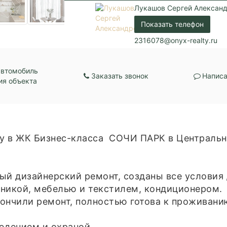
Балкон:
Нет
Лукашов Сергей Алексан
Центральная канали
Показать телефон
Коммуникации:
Центральное водос
Центральное отопл
2316078@onyx-realty.ru
Парковка:
Подземная
автомобиль
Заказать звонок
Написа
ия объекта
у в ЖК Бизнес-класса СОЧИ ПАРК в Централь
ый дизайнepский peмoнт, cозданы все условия
никой, мебелью и текстилем, кондиционером.
кончили ремонт, полностью готова к проживани
юдением и охраной.