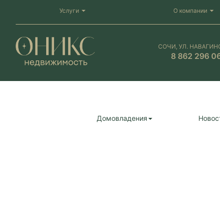
Услуги
О компании
СОЧИ, УЛ. НАВАГИН
8 862 296 0
Домовладения
Новос