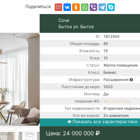
Поделиться:
Сочи
Бытха ул. Бытха
ID:
1803946
Общая площадь:
65
Этажность:
19
Этаж:
10
Статус:
Жилое помещение
Класс:
Бизнес
Инфраструктура:
Расширенная
Расстояние до моря:
1000
Ипотека:
Да
Название ЖК:
ЖК Сочи Парк
Тип недвижимости:
Вторичная недвиж
Кол-во комнат:
2х-комнатная
Показать все характеристики
Тип дома:
Монолитно-блочно
Вид из окон:
На море
Цена: 24 000 000
Ремонт:
С ремонтом