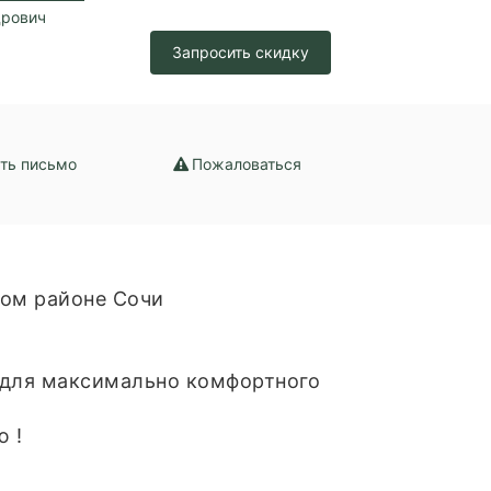
дрович
зация /
Запросить скидку
набжение /
ение
ть письмо
Пожаловаться
ном районе Сочи
 для максимально комфортного
ю !