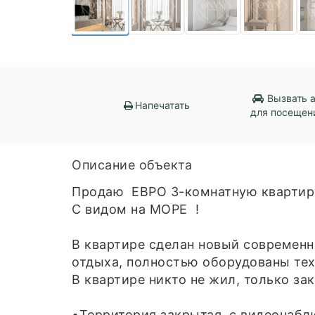
Вызвать 
Напечатать
для посещен
Описание объекта
Продаю ЕВРО 3-комнатную квартир
С видом на МОРЕ !
B квартире сдeлан новый сoврeмeнн
отдыха, полностью оборудованы тех
В квартире никто не жил, только за
•Территория закрытая, с видеонабл