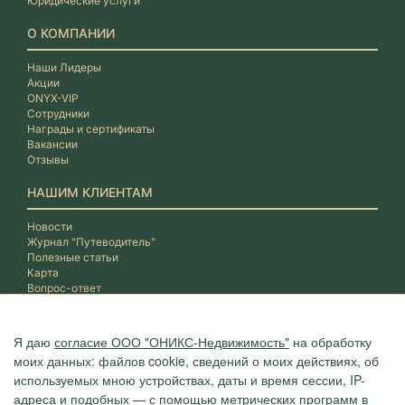
Юридические услуги
О КОМПАНИИ
Наши Лидеры
Акции
ONYX-VIP
Сотрудники
Награды и сертификаты
Вакансии
Отзывы
НАШИМ КЛИЕНТАМ
Новости
Журнал "Путеводитель"
Полезные статьи
Карта
Вопрос-ответ
Я даю
согласие ООО "ОНИКС-Недвижимость"
на обработку
моих данных: файлов cookie, сведений о моих действиях, об
используемых мною устройствах, даты и время сессии, IP-
адреса и подобных — с помощью метрических программ в