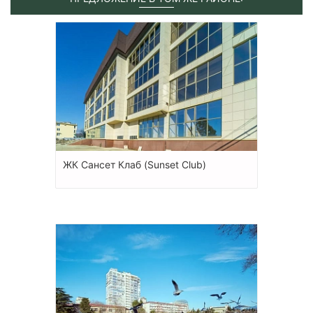
ЖК Сансет Клаб (Sunset Club)