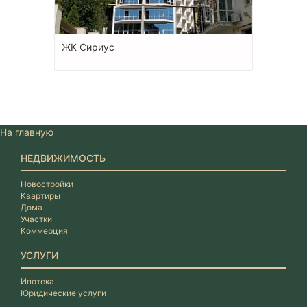
ЖК Сириус
На главную
НЕДВИЖИМОСТЬ
Новостройки
Квартиры
Дома
Участки
Коммерция
УСЛУГИ
Ипотека
Юридические услуги