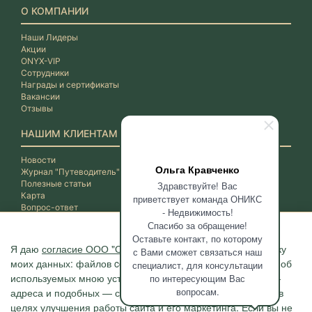
О КОМПАНИИ
Наши Лидеры
Акции
ONYX-VIP
Сотрудники
Награды и сертификаты
Вакансии
Отзывы
НАШИМ КЛИЕНТАМ
Новости
Ольга Кравченко
Журнал "Путеводитель"
Полезные статьи
Здравствуйте! Вас
Карта
приветствует команда ОНИКС
Вопрос-ответ
- Недвижимость!
Спасибо за обращение!
Оставьте контакт, по которому
Я даю
согласие ООО "ОНИКС-Недвижимость"
на обработку
с Вами сможет связаться наш
моих данных: файлов cookie, сведений о моих действиях, об
специалист, для консультации
используемых мною устройствах, даты и время сессии, IP-
по интересующим Вас
вопросам.
адреса и подобных — с помощью метрических программ в
целях улучшения работы сайта и его маркетинга. Если вы не