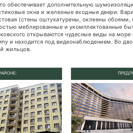
что обеспечивает дополнительную шумоизоляци
тиковые окна и железные входные двери. Вариа
истовая (стены оштукатурены, оклеены обоями, 
ностью меблированные и укомплектованные быт
ковского открываются чудесные виды на море 
ипу и находится под видеонаблюдением. Во дв
ей жильцов.
РАЙОНЕ:
ПРЕДЛ