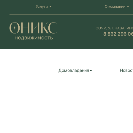
Услуги
О компании
СОЧИ, УЛ. НАВАГИН
8 862 296 0
Домовладения
Новос