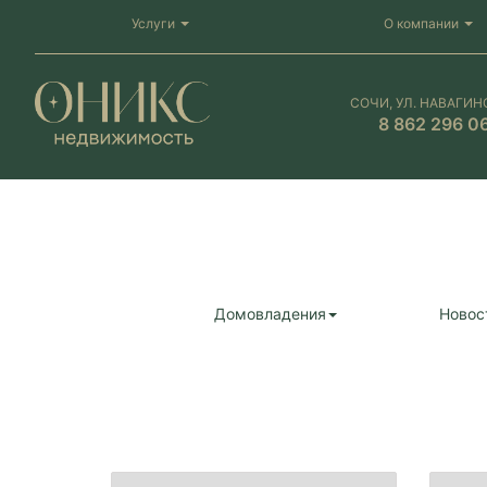
Услуги
О компании
СОЧИ, УЛ. НАВАГИН
8 862 296 0
Домовладения
Новос