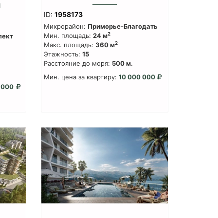
И
ID:
1958173
Микрорайон:
Приморье-Благодать
2
Мин. площадь:
24 м
пект
2
Макс. площадь:
360 м
Этажность:
15
Расстояние до моря:
500 м.
Мин. цена за квартиру:
10 000 000
 000