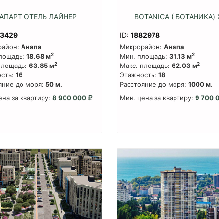
АПАРТ ОТЕЛЬ ЛАЙНЕР
BOTANICA ( БОТАНИКА)
83429
ID:
1882978
район:
Анапа
Микрорайон:
Анапа
2
2
лощадь:
18.68 м
Мин. площадь:
31.13 м
2
2
площадь:
63.85 м
Макс. площадь:
62.03 м
сть:
16
Этажность:
18
яние до моря:
50 м.
Расстояние до моря:
1000 м.
ена за квартиру:
8 900 000
Мин. цена за квартиру:
9 700 