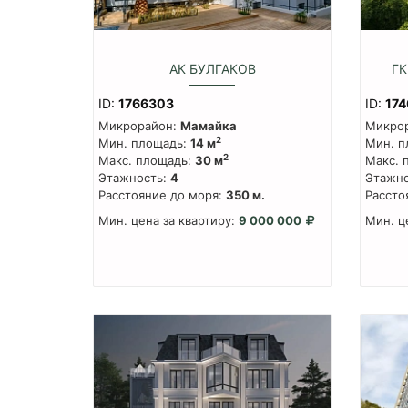
АК БУЛГАКОВ
ГК
ID:
1766303
ID:
17
Микрорайон:
Мамайка
Микро
2
Мин. площадь:
14 м
Мин. п
2
Макс. площадь:
30 м
Макс. 
Этажность:
4
Этажно
Расстояние до моря:
350 м.
Рассто
Мин. цена за квартиру:
9 000 000
Мин. ц