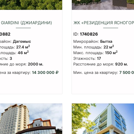
 GIARDINI (ДЖИАРДИНИ)
ЖК «РЕЗИДЕНЦИЯ ЯСНОГО
40882
ID:
1740826
район:
Дагомыс
Микрорайон:
Бытха
2
2
лощадь:
27.4 м
Мин. площадь:
22 м
2
2
площадь:
46 м
Макс. площадь:
150 м
сть:
3
Этажность:
17
яние до моря:
2000 м.
Расстояние до моря:
920 м.
ена за квартиру:
14 300 000
Мин. цена за квартиру:
7 500 