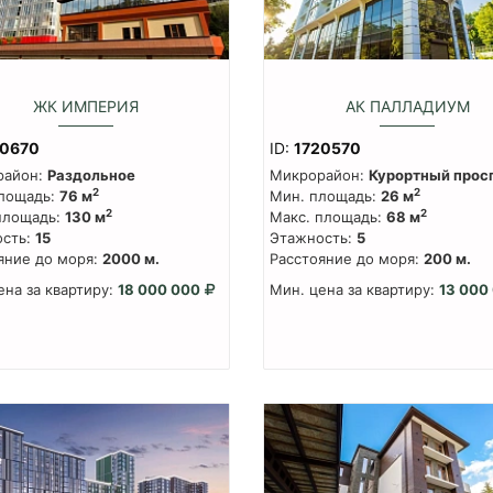
ЖК ИМПЕРИЯ
АК ПАЛЛАДИУМ
20670
ID:
1720570
район:
Раздольное
Микрорайон:
Курортный прос
2
2
лощадь:
76 м
Мин. площадь:
26 м
2
2
площадь:
130 м
Макс. площадь:
68 м
сть:
15
Этажность:
5
яние до моря:
2000 м.
Расстояние до моря:
200 м.
ена за квартиру:
18 000 000
Мин. цена за квартиру:
13 000