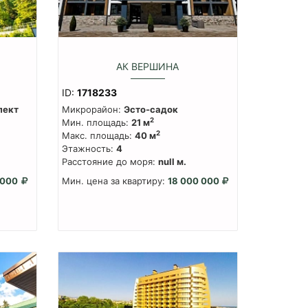
АК ВЕРШИНА
ID:
1718233
пект
Микрорайон:
Эсто-садок
2
Мин. площадь:
21 м
2
Макс. площадь:
40 м
Этажность:
4
Расстояние до моря:
null м.
 000
Мин. цена за квартиру:
18 000 000