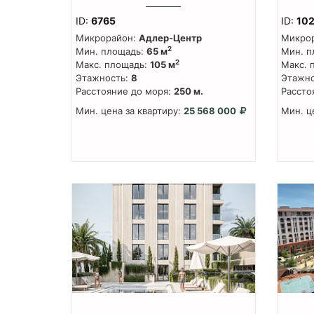
ID:
6765
ID:
10
Микрорайон:
Адлер-Центр
Микро
2
Мин. площадь:
65 м
Мин. п
2
Макс. площадь:
105 м
Макс. 
Этажность:
8
Этажно
Расстояние до моря:
250 м.
Рассто
Мин. цена за квартиру:
25 568 000
Мин. ц