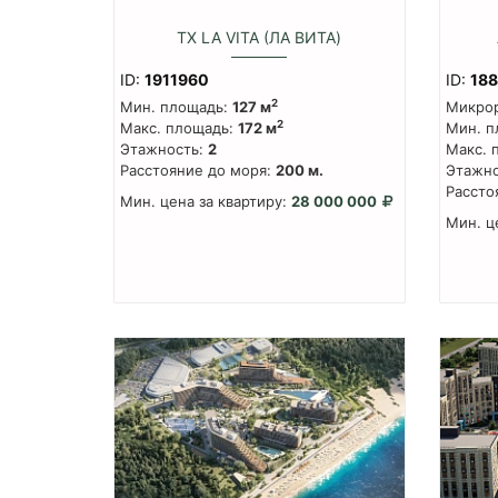
ТХ LA VITA (ЛА ВИТА)
ID:
1911960
ID:
18
2
Мин. площадь:
127 м
Микро
2
Макс. площадь:
172 м
Мин. п
Этажность:
2
Макс. 
Расстояние до моря:
200 м.
Этажно
Рассто
Мин. цена за квартиру:
28 000 000
Мин. ц