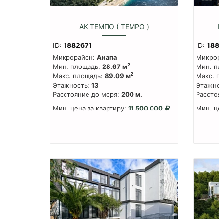
АК ТЕМПО ( TEMPO )
ID:
1882671
ID:
18
Микрорайон:
Анапа
Микро
2
Мин. площадь:
28.67 м
Мин. п
2
Макс. площадь:
89.09 м
Макс. 
Этажность:
13
Этажно
Расстояние до моря:
200 м.
Рассто
Мин. цена за квартиру:
11 500 000
Мин. ц