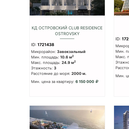
КД ОСТРОВСКИЙ CLUB RESIDENCE
OSTROVSKY
ID:
17
ID:
1721438
Микро
Мин. п
Микрорайон:
Завокзальный
Макс. 
2
Мин. площадь:
10.6 м
Этажно
2
Макс. площадь:
24.9 м
Рассто
Этажность:
3
Расстояние до моря:
2000 м.
Мин. ц
Мин. цена за квартиру:
6 150 000