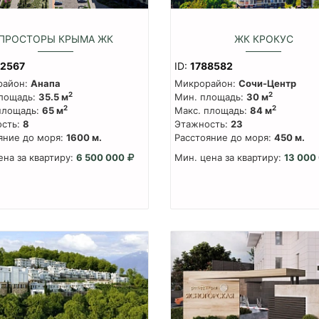
ПРОСТОРЫ КРЫМА ЖК
ЖК КРОКУС
82567
ID:
1788582
район:
Анапа
Микрорайон:
Сочи-Центр
2
2
лощадь:
35.5 м
Мин. площадь:
30 м
2
2
площадь:
65 м
Макс. площадь:
84 м
сть:
8
Этажность:
23
яние до моря:
1600 м.
Расстояние до моря:
450 м.
ена за квартиру:
6 500 000
Мин. цена за квартиру:
13 000