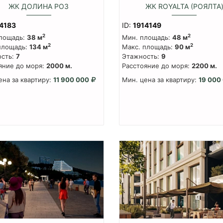
ЖК ДОЛИНА РОЗ
ЖК ROYALTA (РОЯЛТА
4183
ID:
1914149
2
2
лощадь:
38 м
Мин. площадь:
48 м
2
2
площадь:
134 м
Макс. площадь:
90 м
сть:
7
Этажность:
9
яние до моря:
2000 м.
Расстояние до моря:
2200 м.
ена за квартиру:
11 900 000
Мин. цена за квартиру:
19 000