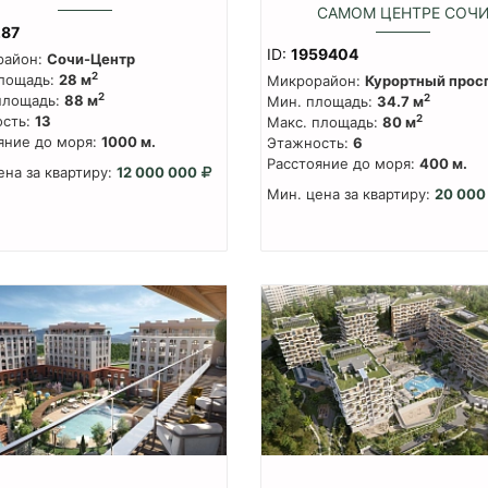
САМОМ ЦЕНТРЕ СОЧ
287
ID:
1959404
район:
Сочи-Центр
2
лощадь:
28 м
Микрорайон:
Курортный прос
2
площадь:
88 м
2
Мин. площадь:
34.7 м
сть:
13
2
Макс. площадь:
80 м
яние до моря:
1000 м.
Этажность:
6
Расстояние до моря:
400 м.
ена за квартиру:
12 000 000
Мин. цена за квартиру:
20 000