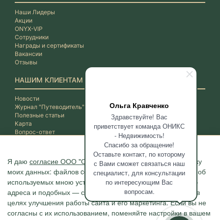
Наши Лидеры
Акции
ONYX-VIP
Сотрудники
Награды и сертификаты
Вакансии
Отзывы
НАШИМ КЛИЕНТАМ
Новости
Ольга Кравченко
Журнал "Путеводитель"
Полезные статьи
Здравствуйте! Вас
Карта
приветствует команда ОНИКС
Вопрос-ответ
- Недвижимость!
Спасибо за обращение!
Оставьте контакт, по которому
Я даю
согласие ООО "ОНИКС-Недвижимость"
на обработку
с Вами сможет связаться наш
моих данных: файлов cookie, сведений о моих действиях, об
специалист, для консультации
используемых мною устройствах, даты и время сессии, IP-
по интересующим Вас
вопросам.
адреса и подобных — с помощью метрических программ в
целях улучшения работы сайта и его маркетинга. Если вы не
согласны с их использованием, поменяйте настройки в вашем