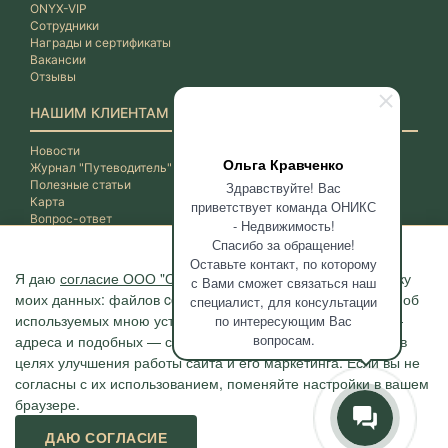
ONYX-VIP
Сотрудники
Награды и сертификаты
Вакансии
Отзывы
НАШИМ КЛИЕНТАМ
Новости
Ольга Кравченко
Журнал "Путеводитель"
Полезные статьи
Здравствуйте! Вас
Карта
приветствует команда ОНИКС
Вопрос-ответ
- Недвижимость!
Спасибо за обращение!
Оставьте контакт, по которому
Я даю
согласие ООО "ОНИКС-Недвижимость"
на обработку
с Вами сможет связаться наш
моих данных: файлов cookie, сведений о моих действиях, об
специалист, для консультации
используемых мною устройствах, даты и время сессии, IP-
по интересующим Вас
вопросам.
адреса и подобных — с помощью метрических программ в
целях улучшения работы сайта и его маркетинга. Если вы не
согласны с их использованием, поменяйте настройки в вашем
браузере.
Агентство "ОНИКС", недвижимость в Сочи, квартиры в Сочи
ДАЮ СОГЛАСИЕ
г. Сочи, ул.Навагинская, 3/4 (4 этаж), тел. +7 (862) 296-06-07