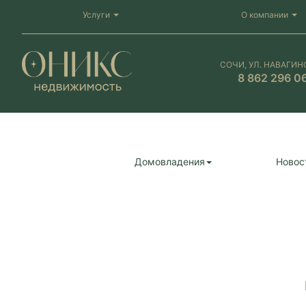
Услуги
О компании
СОЧИ, УЛ. НАВАГИН
8 862 296 0
Домовладения
Новос