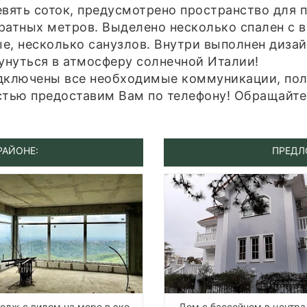
евять соток, предусмотрено пространство для 
ратных метров. Выделено несколько спален с 
ые, несколько санузлов. Внутри выполнен диза
кунуться в атмосферу солнечной Италии!
одключены все необходимые коммуникации, пол
тью предоставим Вам по телефону! Обращайте
РАЙОНЕ:
ПРЕДЛ
тедж с видом на море в эко-
Дом с бассейном в центр