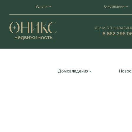
Услуги
О компании
СОЧИ, УЛ. НАВАГИН
8 862 296 0
Домовладения
Новос