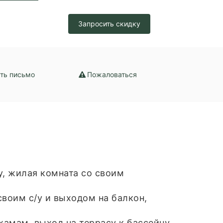
Запросить скидку
ть письмо
Пожаловаться
/у, жилая комната со своим
своим с/у и выходом на балкон,
.
/хамам, выход на террасу к бассейну