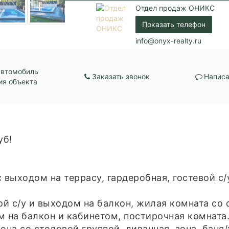
Отдел продаж ОНИКС
Показать телефон
info@onyx-realty.ru
автомобиль
Заказать звонок
Написа
ия объекта
уб!
с выходом на террасу, гардеробная, гостевой с
ой с/у и выходом на балкон, жилая комната со 
м на балкон и кабинетом, постирочная комната
зона со столовой группой, диванная зона, баня