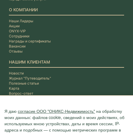
О КОМПАНИИ
Наши Лидеры
Акции
ONYX-VIP
Сотрудники
Награды и сертификаты
Вакансии
Отзывы
НАШИМ КЛИЕНТАМ
Новости
Журнал "Путеводитель"
Полезные статьи
Карта
Вопрос-ответ
Я даю
согласие ООО "ОНИКС-Недвижимость"
на обработку
моих данных: файлов cookie, сведений о моих действиях, об
используемых мною устройствах, даты и время сессии, IP-
адреса и подобных — с помощью метрических программ в