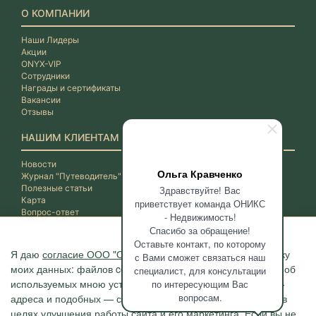
О КОМПАНИИ
Наши Лидеры
Акции
ONYX-VIP
Сотрудники
Награды и сертификаты
Вакансии
Отзывы
НАШИМ КЛИЕНТАМ
Новости
Ольга Кравченко
Журнал "Путеводитель"
Полезные статьи
Здравствуйте! Вас
Карта
приветствует команда ОНИКС
Вопрос-ответ
- Недвижимость!
Спасибо за обращение!
Оставьте контакт, по которому
Я даю
согласие ООО "ОНИКС-Недвижимость"
на обработку
с Вами сможет связаться наш
моих данных: файлов cookie, сведений о моих действиях, об
специалист, для консультации
используемых мною устройствах, даты и время сессии, IP-
по интересующим Вас
вопросам.
адреса и подобных — с помощью метрических программ в
целях улучшения работы сайта и его маркетинга. Если вы не