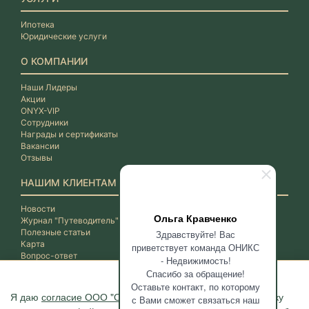
Ипотека
Юридические услуги
О КОМПАНИИ
Наши Лидеры
Акции
ONYX-VIP
Сотрудники
Награды и сертификаты
Вакансии
Отзывы
НАШИМ КЛИЕНТАМ
Новости
Ольга Кравченко
Журнал "Путеводитель"
Полезные статьи
Здравствуйте! Вас
Карта
приветствует команда ОНИКС
Вопрос-ответ
- Недвижимость!
Спасибо за обращение!
Оставьте контакт, по которому
Я даю
согласие ООО "ОНИКС-Недвижимость"
на обработку
с Вами сможет связаться наш