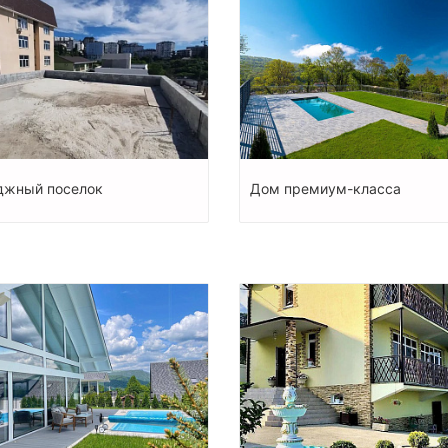
джный поселок
Дом пpемиум-класса