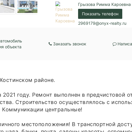
Грызова Римма Кароевна
Показать телефон
2969179@onyx-realty.ru
автомобиль
Заказать звонок
Написа
ия объекта
Хостинском районе.
 2021 году. Ремонт выполнен в предчистовой от
тва. Строительство осуществлялось с исполь
. Коммуникации центральные!
ичного местоположения! В транспортной досту
о чада, банки, почта, салоны красоты, огромно