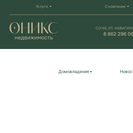
Услуги
О компании
СОЧИ, УЛ. НАВАГИН
8 862 296 0
Домовладения
Новос