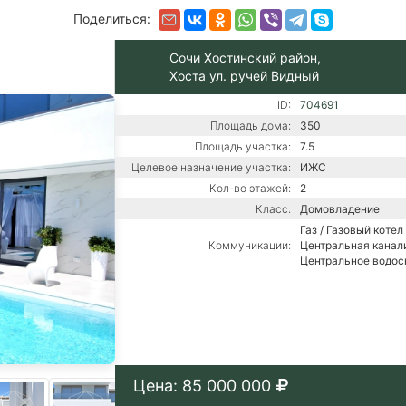
Поделиться:
Сочи Хостинский район,
Хоста ул. ручей Видный
ID:
704691
Площадь дома:
350
Площадь участка:
7.5
Целевое назначение участка:
ИЖС
Кол-во этажей:
2
Класс:
Домовладение
Газ / Газовый котел 
Коммуникации:
Центральная канали
Центральное водо
Цена: 85 000 000