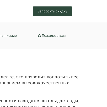
Запросить скидку
ть письмо
Пожаловаться
делке, это позволит воплотить все
зованием высококачественных
пности находятся школы, детсады,
е количество магазинов, парковая