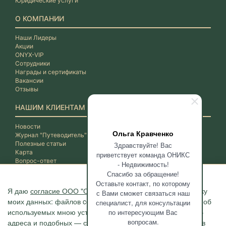
Юридические услуги
О КОМПАНИИ
Наши Лидеры
Акции
ONYX-VIP
Сотрудники
Награды и сертификаты
Вакансии
Отзывы
НАШИМ КЛИЕНТАМ
Новости
Ольга Кравченко
Журнал "Путеводитель"
Полезные статьи
Здравствуйте! Вас
Карта
приветствует команда ОНИКС
Вопрос-ответ
- Недвижимость!
Спасибо за обращение!
Оставьте контакт, по которому
Я даю
согласие ООО "ОНИКС-Недвижимость"
на обработку
с Вами сможет связаться наш
моих данных: файлов cookie, сведений о моих действиях, об
специалист, для консультации
используемых мною устройствах, даты и время сессии, IP-
по интересующим Вас
вопросам.
адреса и подобных — с помощью метрических программ в