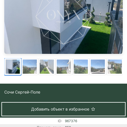
Сочи
Сергей-Поле
Добавить объект в избранное
ID:
967376