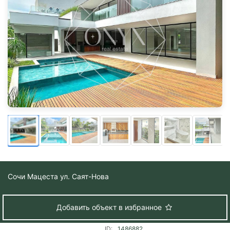
Сочи
Мацеста ул. Саят-Нова
Добавить объект в избранное
ID:
1486882