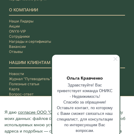
О КОМПАНИИ
Наши Лидеры
Акции
ONYX-VIP
Сотрудники
Награды и сертификаты
Вакансии
Отзывы
НАШИМ КЛИЕНТАМ
Новости
Ольга Кравченко
Журнал "Путеводитель"
Полезные статьи
Здравствуйте! Вас
Карта
приветствует команда ОНИКС
Вопрос-ответ
- Недвижимость!
Спасибо за обращение!
Оставьте контакт, по которому
Я даю
согласие ООО "ОНИКС-Недвижимость"
на обработку
с Вами сможет связаться наш
моих данных: файлов cookie, сведений о моих действиях, об
специалист, для консультации
используемых мною устройствах, даты и время сессии, IP-
по интересующим Вас
вопросам.
адреса и подобных — с помощью метрических программ в