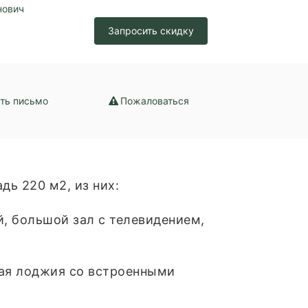
нович
Запросить скидку
ть письмо
Пожаловаться
ь 220 м2, из них:
й, большой зал с телевидением,
тая лоджия со встроенными