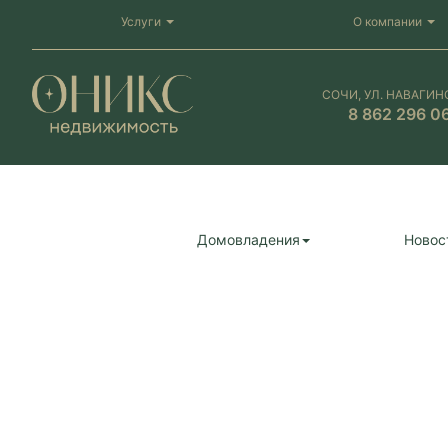
Услуги
О компании
СОЧИ, УЛ. НАВАГИН
8 862 296 0
Домовладения
Новос