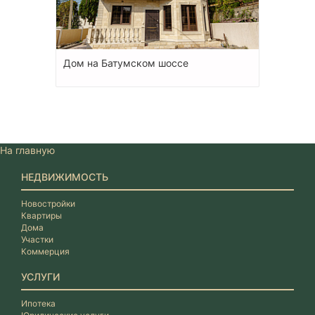
Дом на Батумском шоссе
На главную
НЕДВИЖИМОСТЬ
Новостройки
Квартиры
Дома
Участки
Коммерция
УСЛУГИ
Ипотека