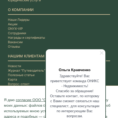
Юридические услуги
О КОМПАНИИ
Наши Лидеры
Акции
ONYX-VIP
Сотрудники
Награды и сертификаты
Вакансии
Отзывы
НАШИМ КЛИЕНТАМ
Новости
Ольга Кравченко
Журнал "Путеводитель"
Полезные статьи
Здравствуйте! Вас
Карта
приветствует команда ОНИКС
Вопрос-ответ
- Недвижимость!
Спасибо за обращение!
Оставьте контакт, по которому
Я даю
согласие ООО "ОНИКС-Недвижимость"
на обработку
с Вами сможет связаться наш
моих данных: файлов cookie, сведений о моих действиях, об
специалист, для консультации
используемых мною устройствах, даты и время сессии, IP-
по интересующим Вас
вопросам.
адреса и подобных — с помощью метрических программ в