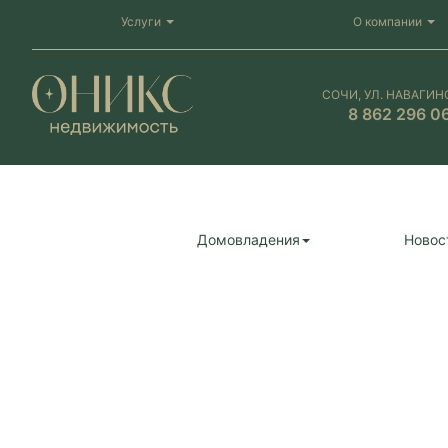
Услуги
О компании
СОЧИ, УЛ. НАВАГИН
8 862 296 0
Домовладения
Новос