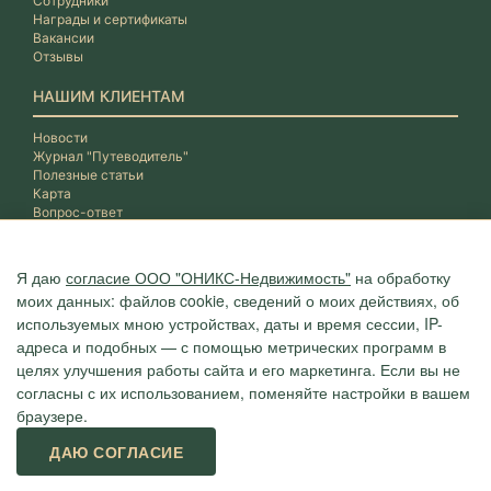
Сотрудники
Награды и сертификаты
Вакансии
Отзывы
НАШИМ КЛИЕНТАМ
Новости
Журнал "Путеводитель"
Полезные статьи
Карта
Вопрос-ответ
Я даю
согласие ООО "ОНИКС-Недвижимость"
на обработку
моих данных: файлов cookie, сведений о моих действиях, об
используемых мною устройствах, даты и время сессии, IP-
адреса и подобных — с помощью метрических программ в
целях улучшения работы сайта и его маркетинга. Если вы не
согласны с их использованием, поменяйте настройки в вашем
браузере.
Агентство "ОНИКС", недвижимость в Сочи, квартиры в Сочи
ДАЮ СОГЛАСИЕ
г. Сочи, ул.Навагинская, 3/4 (4 этаж), тел. +7 (862) 296-06-07
Политика конфиденциальности