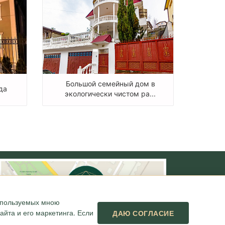
Большой семейный дом в
да
экологически чистом ра...
используемых мною
йта и его маркетинга. Если
ДАЮ СОГЛАСИЕ