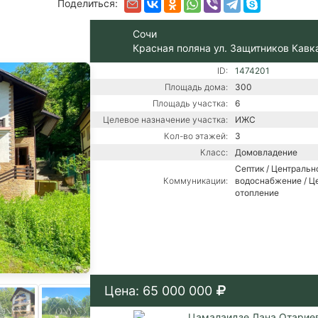
Поделиться:
Сочи
Красная поляна ул. Защитников Кавк
ID:
1474201
Площадь дома:
300
Площадь участка:
6
Целевое назначение участка:
ИЖС
Кол-во этажей:
3
Класс:
Домовладение
Септик / Центральн
Коммуникации:
водоснабжение / Ц
отопление
Цена: 65 000 000
Цамалаидзе Лана Отарие