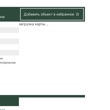
Добавить объект в избранное
аза
загрузка карты...
ое
ентральное
вна