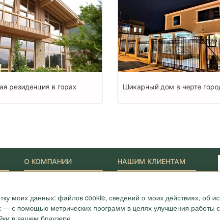
ая резиденция в горах
Шикарный дом в черте горо
О КОМПАНИИ
НАШИМ КЛИЕНТАМ
Наши Лидеры
Новости
Акции
Журнал "Путеводитель"
тку моих данных: файлов cookie, сведений о моих действиях, об 
ONYX-VIP
Полезные статьи
Сотрудники
Карта
ых — с помощью метрических программ в целях улучшения работы са
Награды и сертификаты
Вопрос-ответ
йки в вашем браузере.