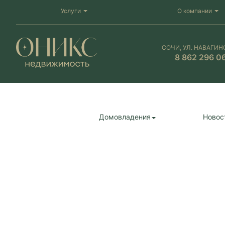
Услуги
О компании
СОЧИ, УЛ. НАВАГИН
8 862 296 0
Домовладения
Новос