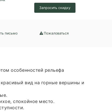
Запросить скидку
ть письмо
Пожаловаться
етом особенностей рельефа
я красивый вид на горные вершины и
ые.
ихое, спокойное место.
ступности.