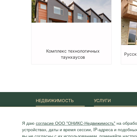
Комплекс технологичных
Русск
таунхаусов
НЕДВИЖИМОСТЬ
УСЛУГИ
Новостройки
Ипотека
Квартиры
Юридические услуги
Я даю
согласие ООО "ОНИКС-Недвижимость"
на обрабо
Дома
Участки
устройствах, даты и время сессии, IP-адреса и подобн
Коммерция
вы не согласны с их использованием, поменяйте настро