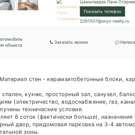
Цамалаидзе Лана Отарие
Показать телефон
2391507@onyx-realty.ru
автомобиль
Заказать звонок
Написа
ия объекта
 Материал стен - керамзитобетонные блоки, ка
спален, кухню, просторный зал, санузел, балко
ям (электричество, водоснабжение, газ, кан
лучены технические условия.
ляет 8 соток (фактически больше), назначени
рный двор, придомовая парковка на 3-4 автом
гальной зоны.