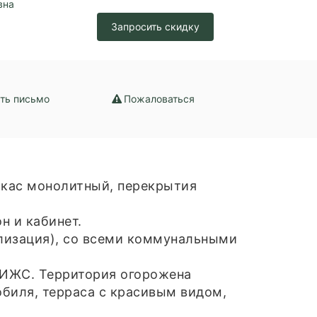
вна
Запросить скидку
ть письмо
Пожаловаться
ркас монолитный, перекрытия
н и кабинет.
ализация), со всеми коммунальными
е ИЖС. Территория огорожена
обиля, терраса с красивым видом,