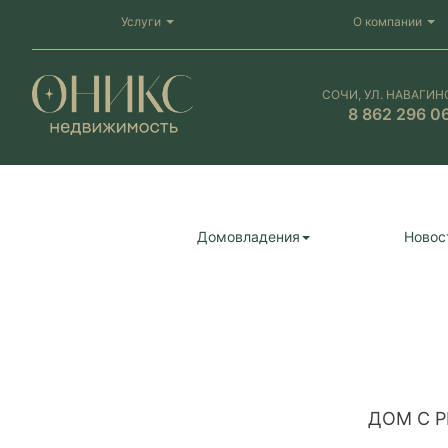
Услуги
О компании
СОЧИ, УЛ. НАВАГИН
8 862 296 0
Домовладения
Новос
ДОМ С 