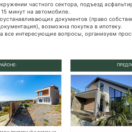
кружении частного сектора, подъезд асфальтир
 15 минут на автомобиле.
воустанавливающих документов (право собстве
документация), возможна покупка в ипотеку.
на все интересующие вопросы, организуем про
РАЙОНЕ:
ПРЕДЛ
тедж приватный с видом на