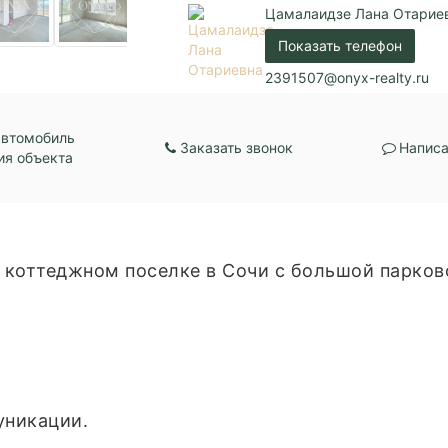
Цамалаидзе Лана Отарие
Показать телефон
2391507@onyx-realty.ru
автомобиль
Заказать звонок
Написа
ия объекта
 коттеджном поселке в Сочи с большой парков
уникации.