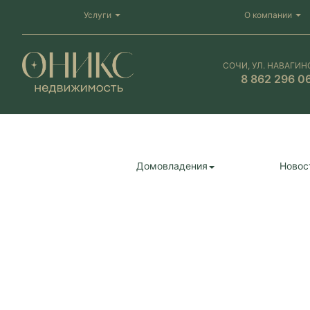
Услуги
О компании
СОЧИ, УЛ. НАВАГИН
8 862 296 0
Домовладения
Новос