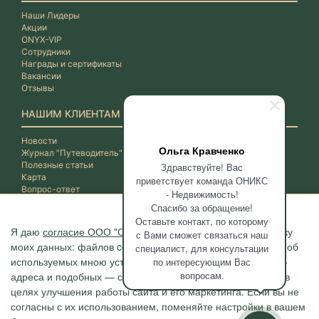
Наши Лидеры
Акции
ONYX-VIP
Сотрудники
Награды и сертификаты
Вакансии
Отзывы
НАШИМ КЛИЕНТАМ
Новости
Ольга Кравченко
Журнал "Путеводитель"
Полезные статьи
Здравствуйте! Вас
Карта
приветствует команда ОНИКС
Вопрос-ответ
- Недвижимость!
Спасибо за обращение!
Оставьте контакт, по которому
Я даю
согласие ООО "ОНИКС-Недвижимость"
на обработку
с Вами сможет связаться наш
моих данных: файлов cookie, сведений о моих действиях, об
специалист, для консультации
используемых мною устройствах, даты и время сессии, IP-
по интересующим Вас
вопросам.
адреса и подобных — с помощью метрических программ в
целях улучшения работы сайта и его маркетинга. Если вы не
согласны с их использованием, поменяйте настройки в вашем