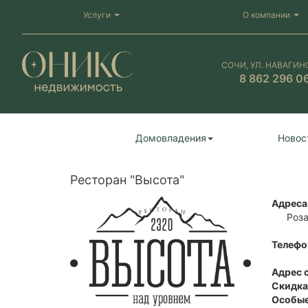
Услуги
О компании
СОЧИ, УЛ. НАВАГИН
8 862 296 0
Домовладения
Новос
Ресторан "Высота"
Адреса
Роза
Телефо
Адрес 
Скидка
Особые