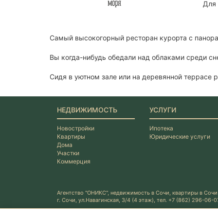
Для 
Самый высокогорный ресторан курорта с панор
Вы когда-нибудь обедали над облаками среди сн
Сидя в уютном зале или на деревянной террасе 
НЕДВИЖИМОСТЬ
УСЛУГИ
Новостройки
Ипотека
Квартиры
Юридические услуги
Дома
Участки
Коммерция
Агентство "ОНИКС", недвижимость в Сочи, квартиры в Сочи
г. Сочи, ул.Навагинская, 3/4 (4 этаж), тел. +7 (862) 296-06-0
Политика конфиденциальности