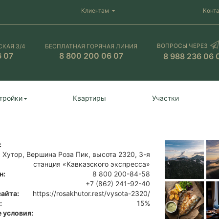
Клиентам
Конт
ВОПРОСЫ ЧЕРЕЗ
СКАЯ 3/4
БЕСПЛАТНАЯ ГОРЯЧАЯ ЛИНИЯ
6 07
8 800 200 06 07
8 988 236 06 
тройки
Квартиры
Участки
:
 Хутор, Вершина Роза Пик, высота 2320, 3-я
станция «Кавказского экспресса»
н:
8 800 200-84-58
+7 (862) 241-92-40
сайта:
https://rosakhutor.rest/vysota-2320/
:
15%
 условия: