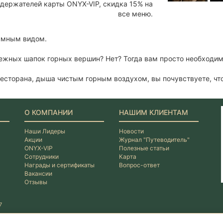
держателей карты ONYX-VIP, cкидка 15% на
все меню.
амным видом.
ежных шапок горных вершин? Нет? Тогда вам просто необходим
ресторана, дыша чистым горным воздухом, вы почувствуете, что
О КОМПАНИИ
НАШИМ КЛИЕНТАМ
Наши Лидеры
Новости
Акции
Журнал "Путеводитель"
ONYX-VIP
Полезные статьи
Сотрудники
Карта
Награды и сертификаты
Вопрос-ответ
Вакансии
Отзывы
7