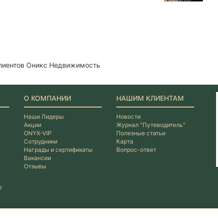
клиентов Оникс Недвижимость
О КОМПАНИИ
НАШИМ КЛИЕНТАМ
Наши Лидеры
Новости
Акции
Журнал "Путеводитель"
ONYX-VIP
Полезные статьи
Сотрудники
Карта
Награды и сертификаты
Вопрос-ответ
Вакансии
Отзывы
7