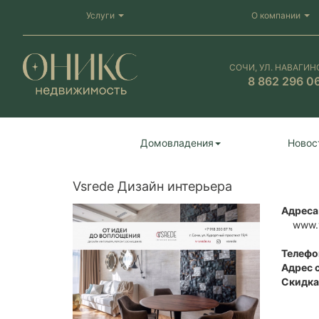
Услуги
О компании
СОЧИ, УЛ. НАВАГИН
8 862 296 0
Домовладения
Новос
Vsrede Дизайн интерьера
Адреса
www.v
Телефо
Адрес 
Скидка