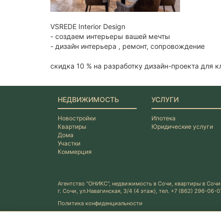
VSREDE Interior Design
- создаем интерьеры вашей мечты
- дизайн интерьера , ремонт, сопровождение
скидка 10 % на разработку дизайн-проекта для 
НЕДВИЖИМОСТЬ
УСЛУГИ
Новостройки
Ипотека
Квартиры
Юридические услуги
Дома
Участки
Коммерция
Агентство "ОНИКС", недвижимость в Сочи, квартиры в Сочи
г. Сочи, ул.Навагинская, 3/4 (4 этаж), тел. +7 (862) 296-06-0
Политика конфиденциальности