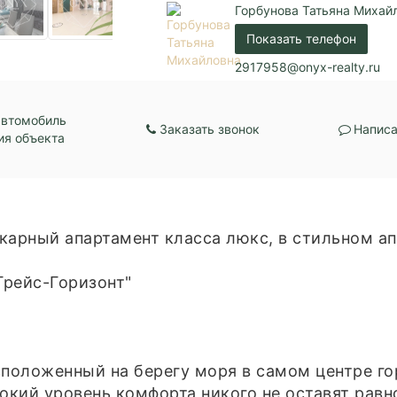
Горбунова Татьяна Михай
Показать телефон
2917958@onyx-realty.ru
автомобиль
Заказать звонок
Написа
ия объекта
арный апартамент класса люкс, в стильном а
Грейс-Горизонт"
асположенный на берегу моря в самом центре г
окий уровень комфорта никого не оставят рав