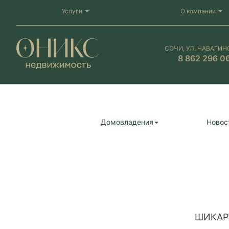
Услуги
О компании
СОЧИ, УЛ. НАВАГИН
8 862 296 0
Домовладения
Новос
ШИКАРН