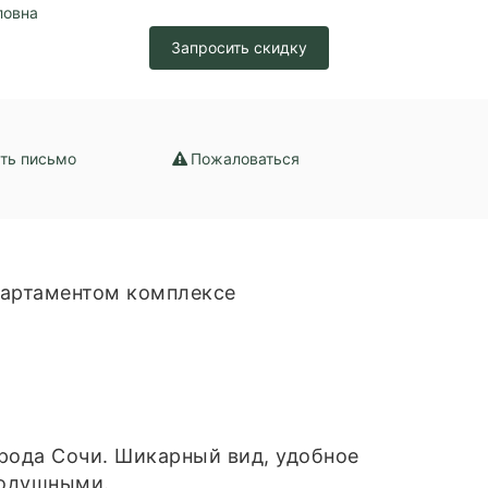
ловна
Запросить скидку
ть письмо
Пожаловаться
партаментом комплексе
орода Сочи. Шикарный вид, удобное
нодушными.