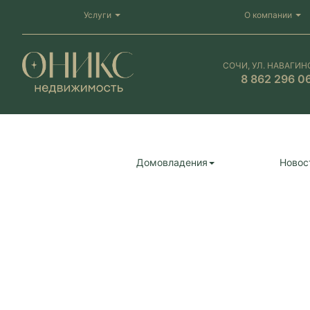
Услуги
О компании
СОЧИ, УЛ. НАВАГИН
8 862 296 0
Домовладения
Новос