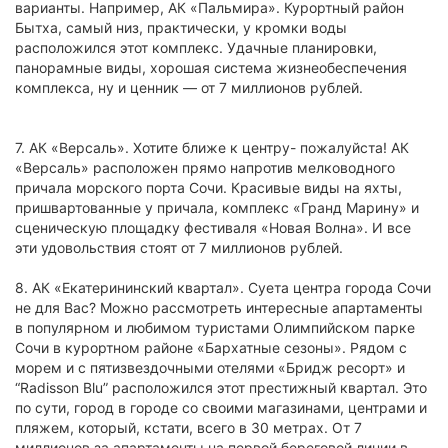
варианты. Например, АК «Пальмира». Курортный район
Бытха, самый низ, практически, у кромки воды
расположился этот комплекс. Удачные планировки,
панорамные виды, хорошая система жизнеобеспечения
комплекса, ну и ценник — от 7 миллионов рублей.
7. АК «Версаль». Хотите ближе к центру- пожалуйста! АК
«Версаль» расположен прямо напротив мелководного
причала морского порта Сочи. Красивые виды на яхты,
пришвартованные у причала, комплекс «Гранд Марину» и
сценическую площадку фестиваля «Новая Волна». И все
эти удовольствия стоят от 7 миллионов рублей.
8. АК «Екатерининский квартал». Суета центра города Сочи
не для Вас? Можно рассмотреть интересные апартаменты
в популярном и любимом туристами Олимпийском парке
Сочи в курортном районе «Бархатные сезоны». Рядом с
морем и с пятизвездочными отелями «Бридж ресорт» и
“Radisson Blu” расположился этот престижный квартал. Это
по сути, город в городе со своими магазинами, центрами и
пляжем, который, кстати, всего в 30 метрах. От 7
миллионов за апартаменты на первой береговой линии в