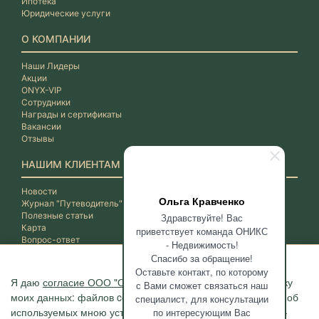
Ипотека
Юридические услуги
О КОМПАНИИ
Наши Лидеры
Акции
ONYX-VIP
Сотрудники
Награды и сертификаты
Вакансии
Отзывы
НАШИМ КЛИЕНТАМ
Новости
Ольга Кравченко
Журнал "Путеводитель"
Полезные статьи
Здравствуйте! Вас
Карта
приветствует команда ОНИКС
Вопрос-ответ
- Недвижимость!
Спасибо за обращение!
Оставьте контакт, по которому
Я даю
согласие ООО "ОНИКС-Недвижимость"
на обработку
с Вами сможет связаться наш
моих данных: файлов cookie, сведений о моих действиях, об
специалист, для консультации
используемых мною устройствах, даты и время сессии, IP-
по интересующим Вас